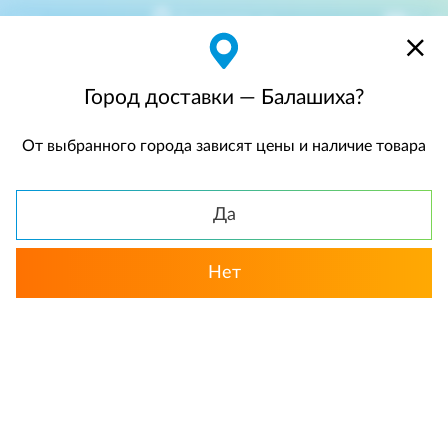
Балашиха
$
$0,00
Город доставки — Балашиха?
От выбранного города зависят цены и наличие товара
КАТАЛОГ
Да
Назад
Нет
Герберы
Популярные
Желтый цвет
К
«Роскошь природы». Подарочная
корзина