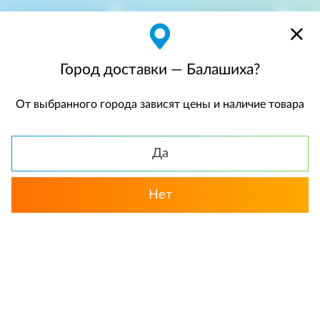
Балашиха
$
$0,00
Город доставки — Балашиха?
От выбранного города зависят цены и наличие товара
КАТАЛОГ
Да
Назад
Нет
Розы
Желтые розы
Популярные
Жел
«Фэнтези». Букет сборный