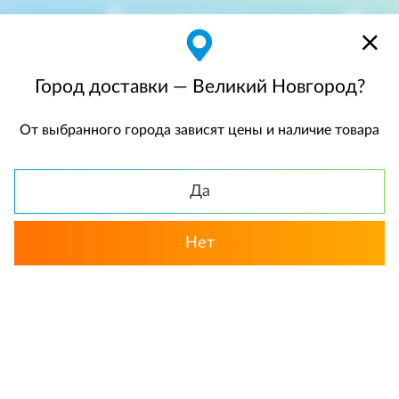
Великий Новгород
$
$0,00
Город доставки — Великий Новгород?
От выбранного города зависят цены и наличие товара
КАТАЛОГ
Да
Назад
Нет
Эустомы
Летние букеты
Нежная гамма
«Лолита». Букет сборный