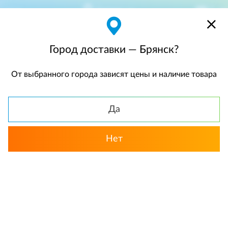
Брянск
$
$0,00
Город доставки — Брянск?
От выбранного города зависят цены и наличие товара
КАТАЛОГ
Да
Назад
Нет
Розы
Розы в корзине / коробке
Акции меся
«Триумф цвета». Корзина роз