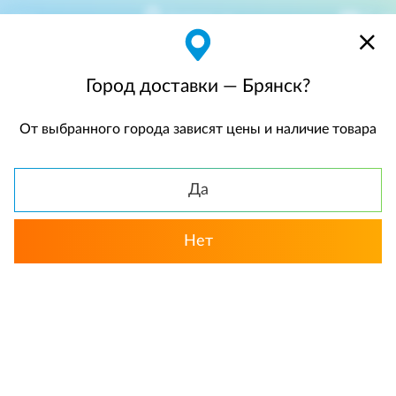
Брянск
$
$0,00
Город доставки — Брянск?
От выбранного города зависят цены и наличие товара
КАТАЛОГ
Да
Назад
Нет
Розы
Монобукеты роз
Акции месяца
«Плезир». Букет роз и коробка
конфет Премиум-класса