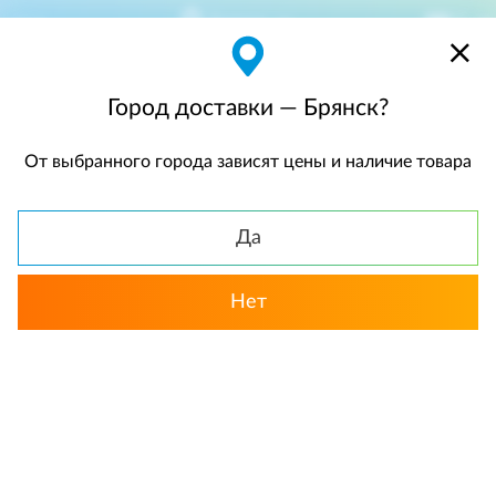
Брянск
$
$0,00
Город доставки — Брянск?
От выбранного города зависят цены и наличие товара
КАТАЛОГ
Да
Назад
Нет
Розы
Монобукеты роз
Красный цвет
«Нежное чувство». Букет роз нежных
оттенков