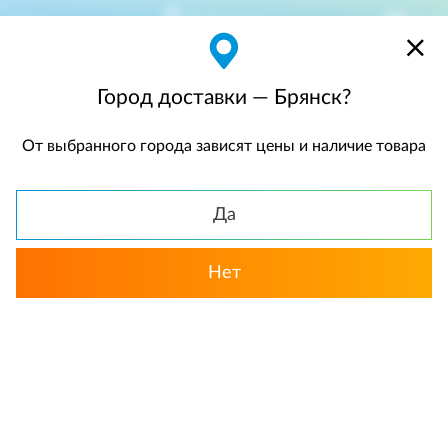
Брянск
$
$0,00
Город доставки — Брянск?
От выбранного города зависят цены и наличие товара
КАТАЛОГ
Да
Назад
Нет
Розы
Кустовые розы
Цветочные корзины
«Розалия». Корзина роз в форме
сердца