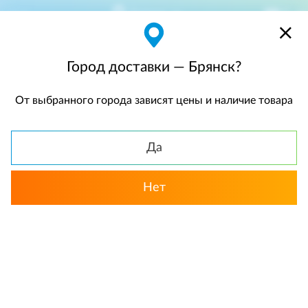
Брянск
$
$0,00
Город доставки — Брянск?
От выбранного города зависят цены и наличие товара
КАТАЛОГ
Да
Назад
Нет
Хризантемы / Ромашки
Акции месяца
Белы
«Розовый пунш». Букет сборный