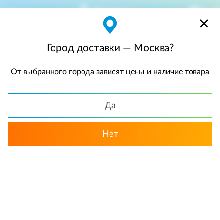
Москва
$
$0,00
Город доставки — Москва?
От выбранного города зависят цены и наличие товара
КАТАЛОГ
Да
Назад
Нет
Розы
Розовые розы
В шляпных коробках
«Розовый конфитюр». Цветочная
композиция